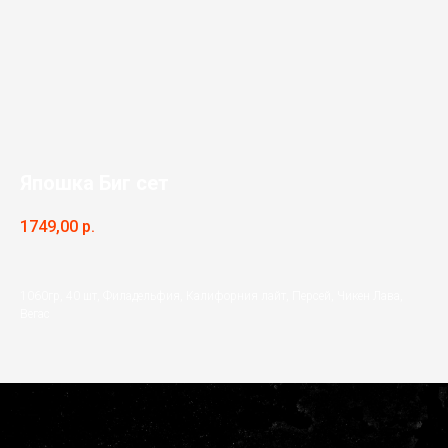
Япошка Биг сет
1749,00
р.
1060гр, 40 шт, Филадельфия, Калифорния лайт, Персей, Чикен Лава,
Вегас