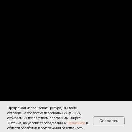
Продолжая использовать ресурс, Вы даете
Согласие на
Меню
обработку ПД
согласие на обработку персональных данных,
О доставке
собираемых посредством программы Яндекс
Согласен
Политика
Метрика, на условиях определенных
Политикой
в
конфиденциальности
области обработки и обеспечения безопасности