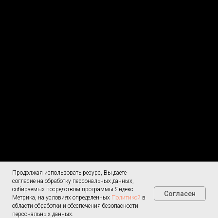
Продолжая использовать ресурс, Вы даете
Согласие на
Меню
обработку ПД
согласие на обработку персональных данных,
О доставке
собираемых посредством программы Яндекс
Согласен
Политика
Метрика, на условиях определенных
Политикой
в
конфиденциальности
области обработки и обеспечения безопасности
Контакты
8 (4152) 470-
персональных данных.