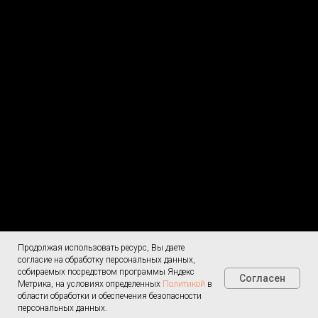
Продолжая использовать ресурс, Вы даете
Согласие на
Меню
обработку ПД
согласие на обработку персональных данных,
О доставке
собираемых посредством программы Яндекс
Согласен
Политика
Метрика, на условиях определенных
Политикой
в
конфиденциальности
области обработки и обеспечения безопасности
Контакты
8 (4152) 470-
персональных данных.