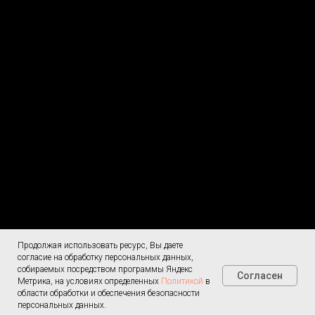
Продолжая использовать ресурс, Вы даете
Согласие на
Меню
обработку ПД
согласие на обработку персональных данных,
О доставке
собираемых посредством программы Яндекс
Согласен
Политика
Метрика, на условиях определенных
Политикой
в
конфиденциальности
области обработки и обеспечения безопасности
Контакты
8 (4152) 470-
персональных данных.