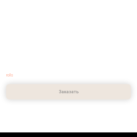
Филадельфия
499,00
р.
rolls
Заказать
210 гр. Лосось, творожный сыр, огурец