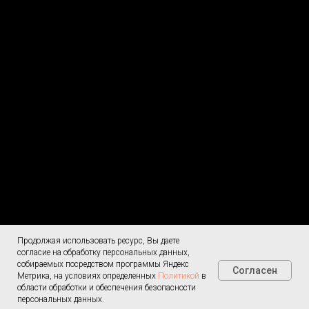
Продолжая использовать ресурс, Вы даете
Согласие на
Меню
обработку ПД
согласие на обработку персональных данных,
О доставке
собираемых посредством программы Яндекс
Согласен
Политика
Метрика, на условиях определенных
Политикой
в
конфиденциальности
области обработки и обеспечения безопасности
Контакты
8 (4152) 470-
персональных данных.